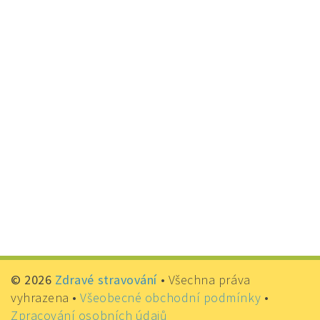
© 2026
Zdravé stravování
•
Všechna práva
vyhrazena •
Všeobecné obchodní podmínky
•
Zpracování osobních údajů